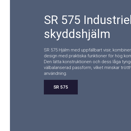
SR 575 Industriel
skyddshjälm
SR 575 Hjälm med uppfällbart visir, kombiner
design med praktiska funktioner för hög ko
Den lätta konstruktionen och dess låga tyng
välbalanserad passform, vilket minskar trötth
användning.
SR 575