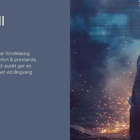
l
ar förstklassig
mfort & prestanda.
d- punkt ger en
et vid långvarig