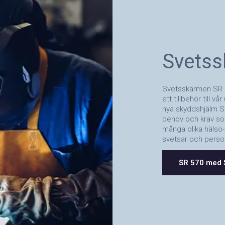
Svetss
Svetsskärmen SR 5
ett tillbehör till 
nya skyddshjälm S
behov och krav so
många olika hälso
svetsar och perso
SR 570 med 