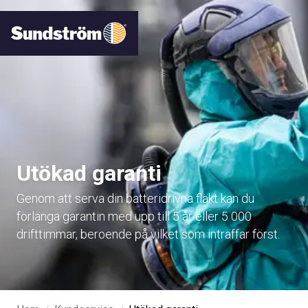
Utökad garanti
Genom att serva din batteridrivna fläkt kan du
förlänga garantin med upp till 5 år eller 5 000
drifttimmar, beroende på vilket som inträffar först.