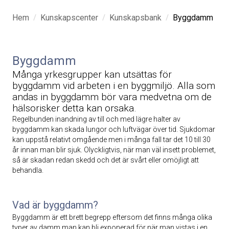
/
/
/
Hem
Kunskapscenter
Kunskapsbank
Byggdamm
Byggdamm
Många yrkesgrupper kan utsättas för
byggdamm vid arbeten i en byggmiljö. Alla som
andas in byggdamm bör vara medvetna om de
hälsorisker detta kan orsaka.
Regelbunden inandning av till och med lägre halter av
byggdamm kan skada lungor och luftvägar över tid. Sjukdomar
kan uppstå relativt omgående men i många fall tar det 10 till 30
år innan man blir sjuk. Olyckligtvis, när man väl insett problemet,
så är skadan redan skedd och det är svårt eller omöjligt att
behandla.
Vad är byggdamm?
Byggdamm är ett brett begrepp eftersom det finns många olika
typer av damm man kan bli exponerad för när man vistas i en