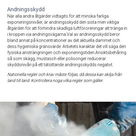
Andningsskydd
När alla andra åtgärder vidtagits för att minska farliga
exponeringsnivåer, är andningsskydd den sista men viktiga
åtgärden för att förhindra skadliga luftföroreningar att tränga in
i kroppen via andningsvägarna.Val av andningsskydd beror
bland annat på koncentrationer av det aktuella dammet och
dess hygieniska gränsvärde. Arbetets karaktär det vill säga den
fysiska ansträngningen och exponeringstiden.Ansiktsbehåring
så som skägg, mustasch eller polisonger reducerar
skyddsnivån på ett tätsittande andningsskydds negativt.
Nationella regler och krav måste följas, då dessa kan skilja från
land till land. Kontrollera noga vilka regler som gäller.