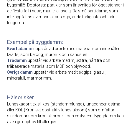
byggmiljö. De största partiklar som är synliga för ögat stannar i
de flesta fall i näsa, mun eller svalg. De små partiklarna, som
inte uppfattas av människans öga, är de farligaste och når
lungorna.
Exempel på byggdamm:
Kvartsdamm
uppstår vid arbete med material som innehåller
kvarts, som betong, ­murbruk och sandsten.
Trädamm
uppstår vid arbete med mjukt trä, hårt trä och
träbaserade material som MDF och plywood.
Övrigt damm
uppstår vid arbete med t ex gips, glasull,
mineralull, marmor mm.
Hälsorisker
Lungskador t ex silikos (stendammlunga), lungcancer, astma
eller KOL (Kroniskt ­obstruktiv lungsjukdom) som omfattar
sjukdomar som kronisk bronkit och emfysem. Byggdamm kan
även ge upphov till allergier.