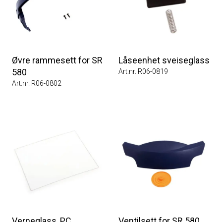
Øvre rammesett for SR
Låseenhet sveiseglass
580
Art.nr. R06-0819
Art.nr. R06-0802
Verneglass, PC
Ventilsett for SR 580