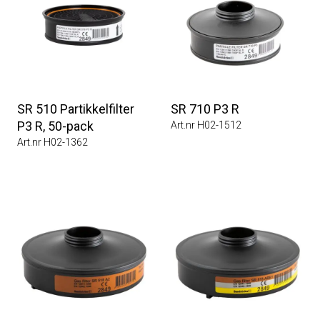
SR 510 Partikkelfilter
SR 710 P3 R
P3 R, 50-pack
Art.nr H02-1512
Art.nr H02-1362