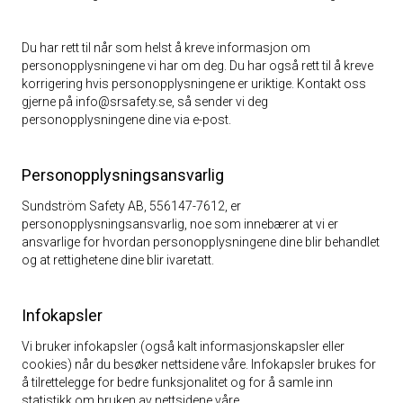
Du har rett til når som helst å kreve informasjon om
personopplysningene vi har om deg. Du har også rett til å kreve
korrigering hvis personopplysningene er uriktige. Kontakt oss
gjerne på info@srsafety.se, så sender vi deg
personopplysningene dine via e-post.
Personopplysningsansvarlig
Sundström Safety AB, 556147-7612, er
personopplysningsansvarlig, noe som innebærer at vi er
ansvarlige for hvordan personopplysningene dine blir behandlet
og at rettighetene dine blir ivaretatt.
Infokapsler
Vi bruker infokapsler (også kalt informasjonskapsler eller
cookies) når du besøker nettsidene våre. Infokapsler brukes for
å tilrettelegge for bedre funksjonalitet og for å samle inn
statistikk om bruken av nettsidene våre.