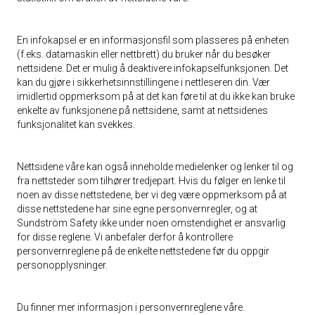
En infokapsel er en informasjonsfil som plasseres på enheten
(f.eks. datamaskin eller nettbrett) du bruker når du besøker
nettsidene. Det er mulig å deaktivere infokapselfunksjonen. Det
kan du gjøre i sikkerhetsinnstillingene i nettleseren din. Vær
imidlertid oppmerksom på at det kan føre til at du ikke kan bruke
enkelte av funksjonene på nettsidene, samt at nettsidenes
funksjonalitet kan svekkes.
Nettsidene våre kan også inneholde medielenker og lenker til og
fra nettsteder som tilhører tredjepart. Hvis du følger en lenke til
noen av disse nettstedene, ber vi deg være oppmerksom på at
disse nettstedene har sine egne personvernregler, og at
Sundström Safety ikke under noen omstendighet er ansvarlig
for disse reglene. Vi anbefaler derfor å kontrollere
personvernreglene på de enkelte nettstedene før du oppgir
personopplysninger.
Du finner mer informasjon i personvernreglene våre.