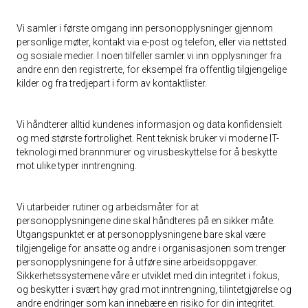
Vi samler i første omgang inn personopplysninger gjennom
personlige møter, kontakt via e-post og telefon, eller via nettsted
og sosiale medier. I noen tilfeller samler vi inn opplysninger fra
andre enn den registrerte, for eksempel fra offentlig tilgjengelige
kilder og fra tredjepart i form av kontaktlister.
Vi håndterer alltid kundenes informasjon og data konfidensielt
og med største fortrolighet. Rent teknisk bruker vi moderne IT-
teknologi med brannmurer og virusbeskyttelse for å beskytte
mot ulike typer inntrengning.
Vi utarbeider rutiner og arbeidsmåter for at
personopplysningene dine skal håndteres på en sikker måte.
Utgangspunktet er at personopplysningene bare skal være
tilgjengelige for ansatte og andre i organisasjonen som trenger
personopplysningene for å utføre sine arbeidsoppgaver.
Sikkerhetssystemene våre er utviklet med din integritet i fokus,
og beskytter i svært høy grad mot inntrengning, tilintetgjørelse og
andre endringer som kan innebære en risiko for din integritet.