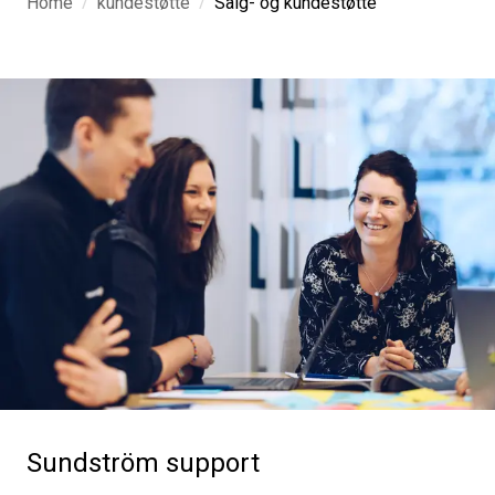
/
/
Home
kundestøtte
Salg- og kundestøtte
Sundström support