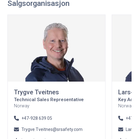
Salgsorganisasjon
Trygve Tveitnes
Lars-Ol
Technical Sales Representative
Key Acco
Norway
Norway
+47-928 639 05
+47-94
Trygve.Tveitnes@srsafety.com
Larsol