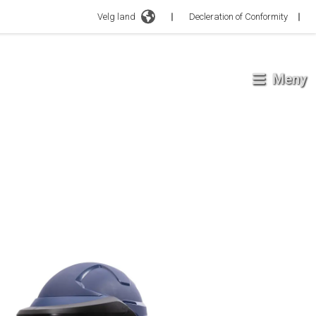
Velg land
Decleration of Conformity
Meny