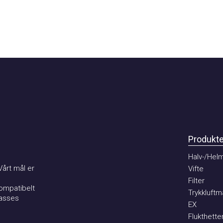
Produkter
Halv-/Helma
t mål er
Vifte
Filter
patibelt
Trykkluftmat
ses
EX
Flukthetter