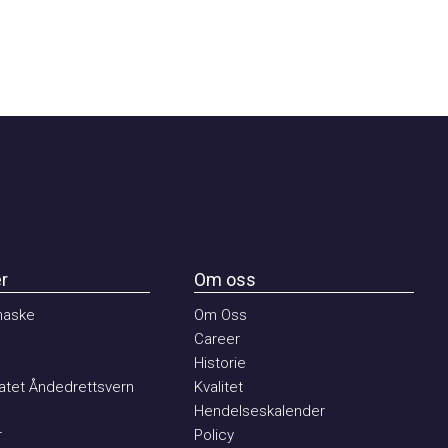
Om oss
ske
Om Oss
Career
Historie
et Åndedrettsvern
Kvalitet
Hendelseskalender
Policy