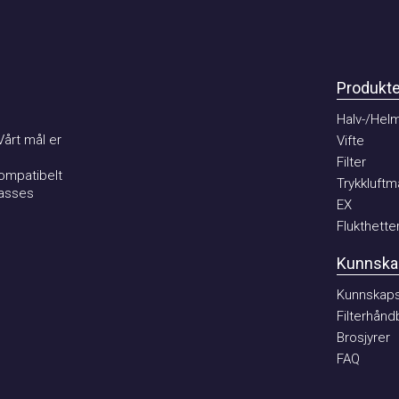
Produkter
Halv-/Helma
t mål er
Vifte
Filter
patibelt
Trykkluftmat
ses
EX
Flukthetter
Kunnskaps
Kunnskaps b
Filterhåndbo
Brosjyrer
FAQ