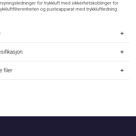
ningsledninger for trykkluft med sikkerhetskoblinger for
rykkluftfilterenheten og pusteapparat med trykkluftledning.
fikasjon
ler