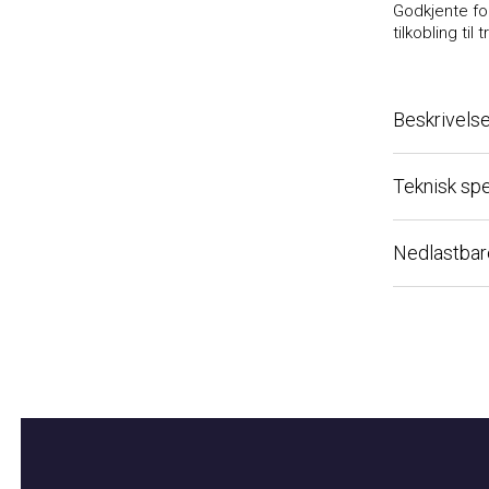
Godkjente forsy
tilkobling til t
Beskrivelse
Teknisk spesi
Nedlastbare fi