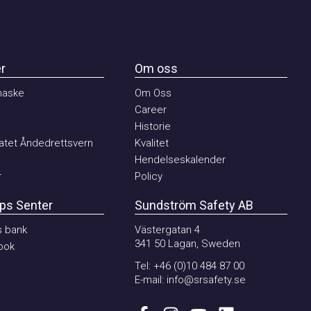
Om oss
ske
Om Oss
Career
Historie
et Åndedrettsvern
Kvalitet
Hendelseskalender
Policy
 Senter
Sundström Safety AB
ank
Västergatan 4
341 50 Lagan, Sweden
k
Tel:
+46 (0)10 484 87 00
E-mail:
info@srsafety.se