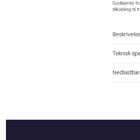
Godkjente forsy
tilkobling til t
Beskrivelse
Teknisk spesi
Nedlastbare fi