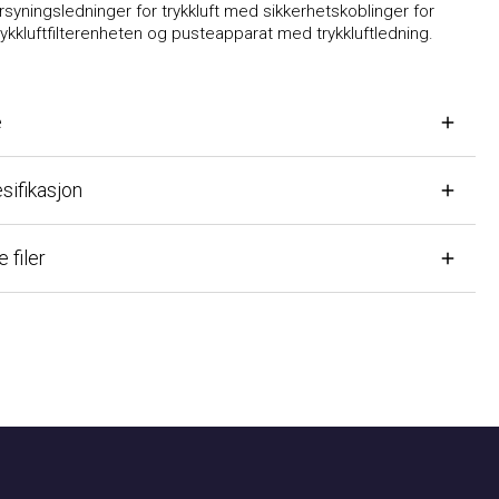
ningsledninger for trykkluft med sikkerhetskoblinger for
rykkluftfilterenheten og pusteapparat med trykkluftledning.
fikasjon
ler