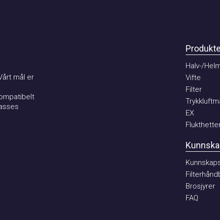
Produkter
Halv-/Helma
t mål er
Vifte
Filter
patibelt
Trykkluftmat
ses
EX
Flukthetter
Kunnskaps
Kunnskaps b
Filterhåndbo
Brosjyrer
FAQ