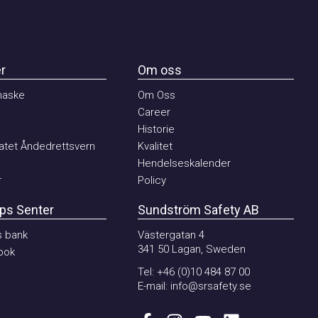
Om oss
ske
Om Oss
Career
Historie
et Åndedrettsvern
Kvalitet
Hendelseskalender
Policy
 Senter
Sundström Safety AB
ank
Västergatan 4
341 50 Lagan, Sweden
k
Tel:
+46 (0)10 484 87 00
E-mail:
info@srsafety.se