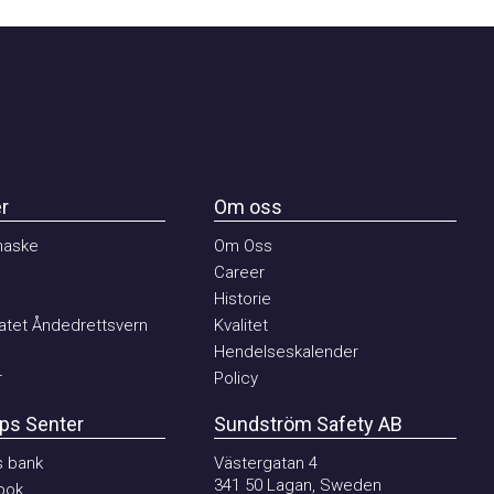
Om oss
ske
Om Oss
Career
Historie
et Åndedrettsvern
Kvalitet
Hendelseskalender
Policy
 Senter
Sundström Safety AB
ank
Västergatan 4
341 50 Lagan, Sweden
k