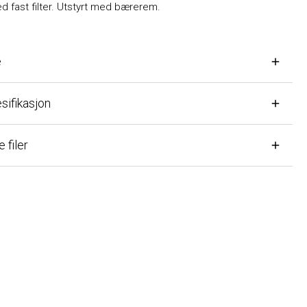
st filter. Utstyrt med bærerem.
fikasjon
ler