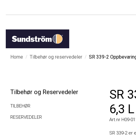
/
/
Home
Tilbehør og reservedeler
SR 339-2 Oppbevaringsb
SR 33
Tilbehør og Reservedeler
6,3 L
TILBEHØR
RESERVEDELER
Art.nr H09-0114
SR 339-2 er en 