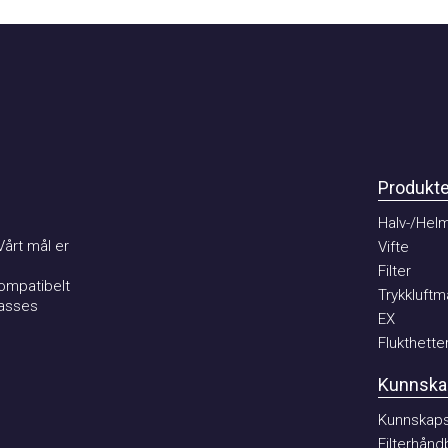
Produkter
Halv-/Helma
t mål er
Vifte
Filter
patibelt
Trykkluftmat
ses
EX
Flukthetter
Kunnskaps
Kunnskaps b
Filterhåndbo