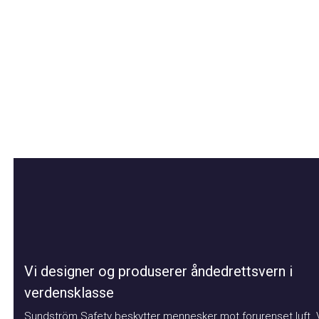
Vi designer og produserer åndedrettsvern i
verdensklasse
Sundström Safety beskytter mennesker mot forurenset luft. Vår