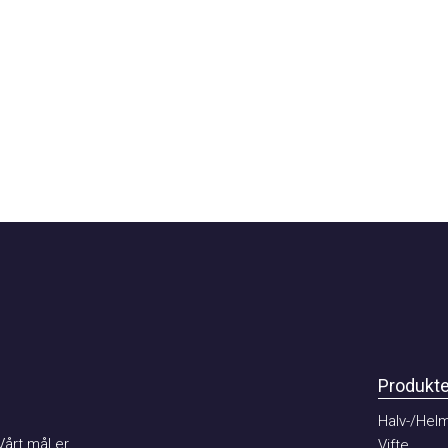
Produkter
Halv-/Helma
t mål er
Vifte