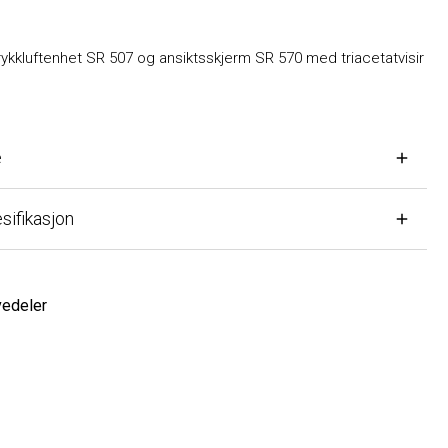
luftenhet SR 507 og ansiktsskjerm SR 570 med triacetatvisir
fikasjon
eler