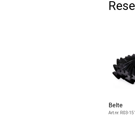
Reser
Belte
Art.nr. R03-1511