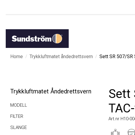
/
/
Home
Trykkluftmatet åndedrettsvern
Sett SR 507/SR 57
Sett 
Trykkluftmatet Åndedrettsvern
TAC-vi
MODELL
FILTER
Art.nr H10-0048
SLANGE