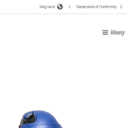
Velg land
Decleration of Conformity
Meny