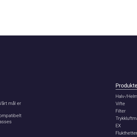
Produkter
Halv-/Helma
t mål er
Vifte
Filter
patibelt
Trykkluftmat
ses
EX
Flukthetter