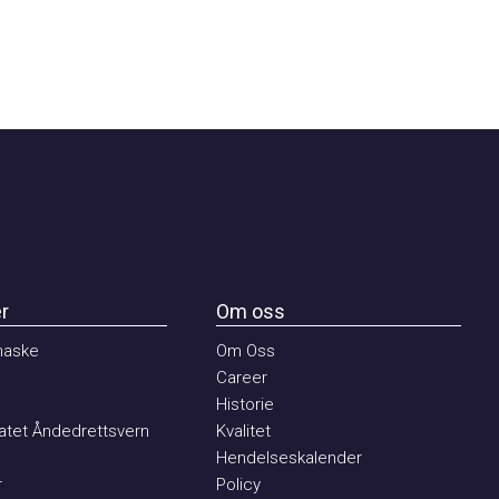
Om oss
ske
Om Oss
Career
Historie
et Åndedrettsvern
Kvalitet
Hendelseskalender
Policy