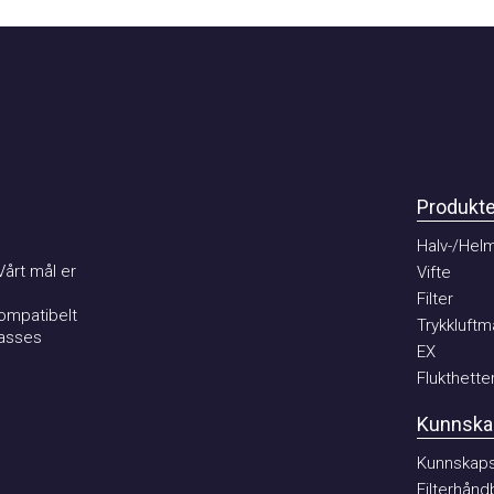
Produkter
Halv-/Helma
t mål er
Vifte
Filter
patibelt
Trykkluftmat
ses
EX
Flukthetter
Kunnskaps
Kunnskaps b
Filterhåndbo