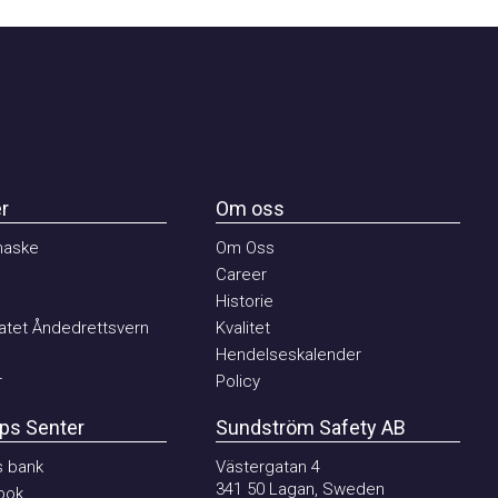
Om oss
ske
Om Oss
Career
Historie
et Åndedrettsvern
Kvalitet
Hendelseskalender
Policy
 Senter
Sundström Safety AB
ank
Västergatan 4
341 50 Lagan, Sweden
k