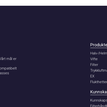
Produkter
Halv-/Helma
t mål er
Vifte
Filter
patibelt
Trykkluftmat
ses
EX
Flukthetter
Kunnskaps
Kunnskaps b
Filterhåndbo