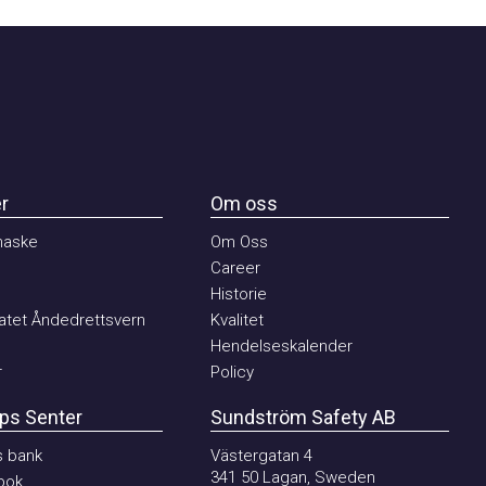
Om oss
ske
Om Oss
Career
Historie
et Åndedrettsvern
Kvalitet
Hendelseskalender
Policy
 Senter
Sundström Safety AB
ank
Västergatan 4
341 50 Lagan, Sweden
k