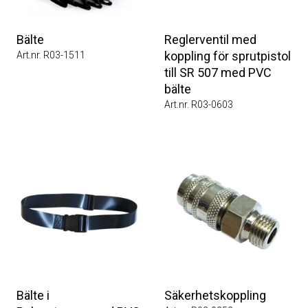
Bälte
Reglerventil med
koppling för sprutpistol
Art.nr. R03-1511
till SR 507 med PVC
bälte
Art.nr. R03-0603
Bälte i
Säkerhetskoppling