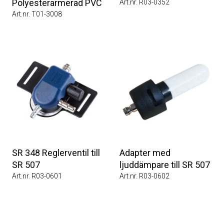
Polyesterarmerad PVC
Art.nr. R03-0352
Art.nr. T01-3008
SR 348 Reglerventil till
Adapter med
SR 507
ljuddämpare till SR 507
Art.nr. R03-0601
Art.nr. R03-0602