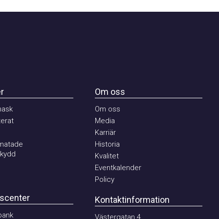
Om oss
k
Om oss
at
Media
Karriär
tade
Historia
dd
Kvalitet
Eventkalender
Policy
enter
Kontaktinformation
k
Västergatan 4,