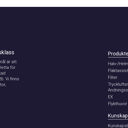
lass
Produkter
är att
Halv-/Helmas
ta för
Fläktassister
Filter
Vi finns
Tryckluftsma
,
Andningssky
EX
Flykthuvor
Kunskapsc
Kunskapsban