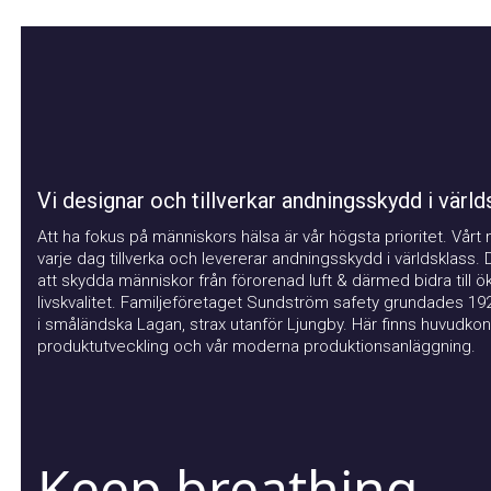
Vi designar och tillverkar andningsskydd i världsk
Att ha fokus på människors hälsa är vår högsta prioritet. Vårt mål 
varje dag tillverka och levererar andningsskydd i världsklass. Det
att skydda människor från förorenad luft & därmed bidra till ökad
livskvalitet. Familjeföretaget Sundström safety grundades 1926. 
i småländska Lagan, strax utanför Ljungby. Här finns huvudkontor
produktutveckling och vår moderna produktionsanläggning.
Keep breathing