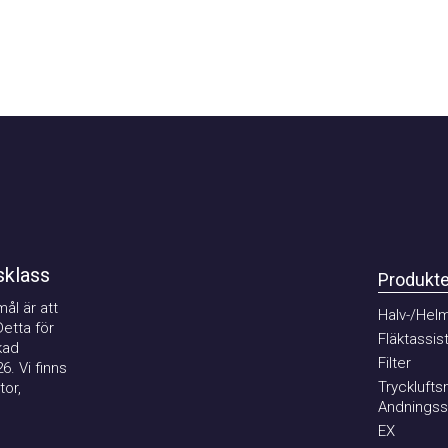
lass
Produkter
är att
Halv-/Helmas
ta för
Fläktassister
Filter
Vi finns
Tryckluftsma
,
Andningssky
EX