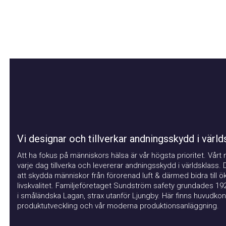
Vi designar och tillverkar andningsskydd i världsk
Att ha fokus på människors hälsa är vår högsta prioritet. Vårt mål 
varje dag tillverka och levererar andningsskydd i världsklass. Det
att skydda människor från förorenad luft & därmed bidra till ökad
livskvalitet. Familjeföretaget Sundström safety grundades 1926. 
i småländska Lagan, strax utanför Ljungby. Här finns huvudkontor
produktutveckling och vår moderna produktionsanläggning.