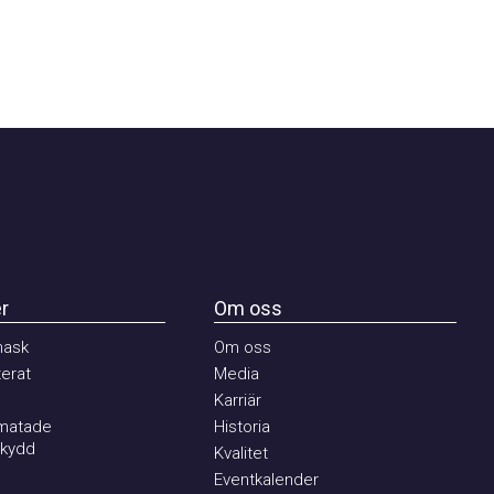
Om oss
k
Om oss
at
Media
Karriär
tade
Historia
dd
Kvalitet
Eventkalender