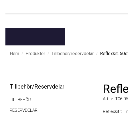
/
/
/
Hem
Produkter
Tillbehör/reservdelar
Reflexkit, 50st (
Reflex
Tillbehör/Reservdelar
Art.nr. T06-0630
TILLBEHÖR
RESERVDELAR
Reflexkit till i