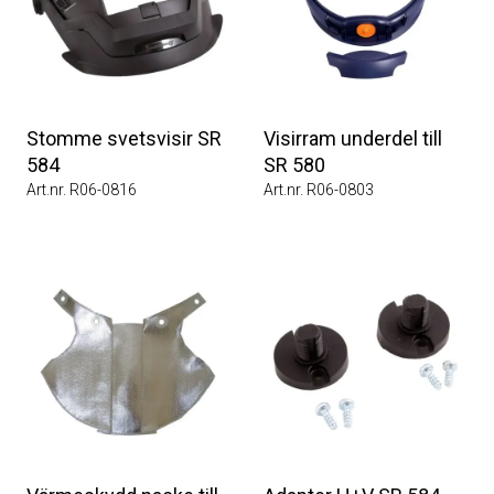
Stomme svetsvisir SR
Visirram underdel till
584
SR 580
Art.nr. R06-0816
Art.nr. R06-0803