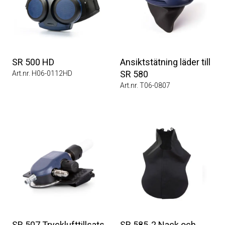
SR 500 HD
Ansiktstätning läder till
SR 580
Art.nr. H06-0112HD
Art.nr. T06-0807
SR 507 Trycklufttillsats
SR 585-2 Nack och