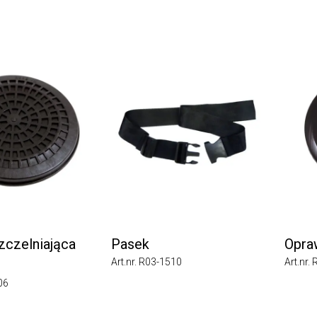
zelniająca
Pasek
Oprawa
Art.nr. R03-1510
Art.nr. R0