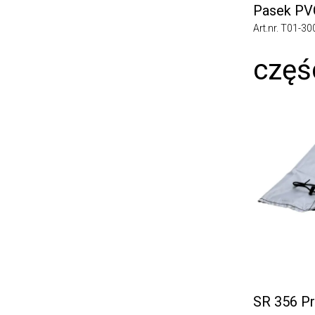
Pasek PVC
Art.nr. T01-3008
częśc
SR 356 Prz