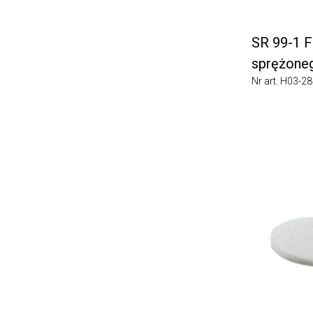
SR 99-1 Filt
sprężonego
Nr art. H03-2810