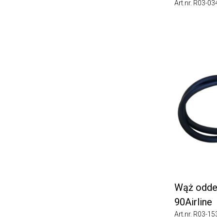
Art.nr. R03-0346
Wąż oddec
90Airline
Art.nr. R03-1534