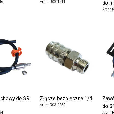
Art.nr. R03-1511
do mas
Art.nr. R0
howy do SR
Złącze bezpieczne 1/4
Zawór 
Art.nr. R03-0352
do SR 9
Art.nr. R0