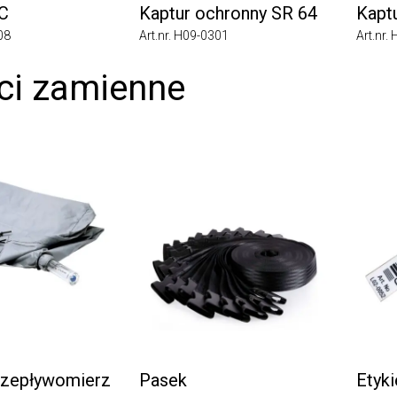
Kaptur ochronny SR 64
Kaptur
Art.nr. H09-0301
Art.nr. H
i zamienne
epływomierz
Pasek
Etykiet