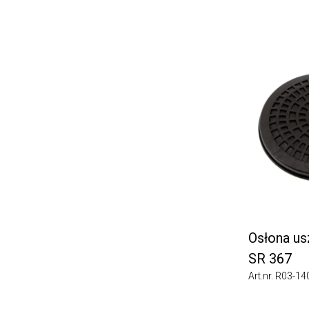
Osłona uszc
SR 367
Art.nr. R03-1406