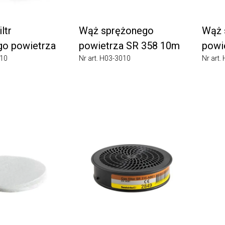
r
Wąż sprężonego
Wąż s
 powietrza
powietrza SR 358 10m
powiet
Nr art. H03-3010
Nr art. H