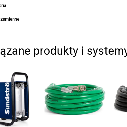
a
amienne
zane produkty i systemy