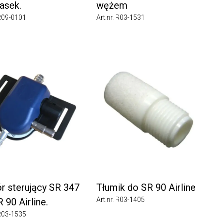
ek.
wężem
9-0101
Art.nr. R03-1531
sterujący SR 347
Tłumik do SR 90 Airline
Art.nr. R03-1405
0 Airline.
3-1535