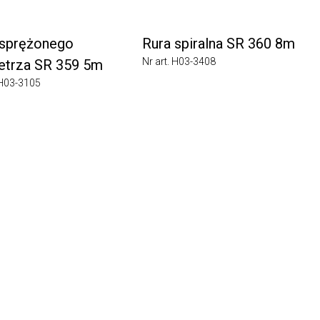
prężonego
Rura spiralna SR 360 8m
Nr art. H03-3408
rza SR 359 5m
03-3105