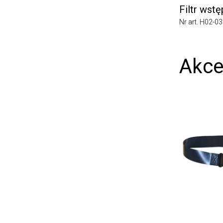
Filtr wstęp
Nr art. H02-0312
Akces