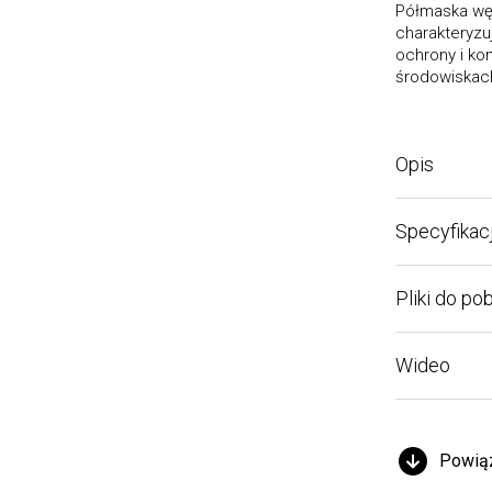
Półmaska wężo
charakteryzuj
ochrony i komf
środowiskach p
Opis
Specyfikacja
Pliki do pobra
Wideo
Powiązan