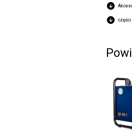
Akcesori
części z
Powią