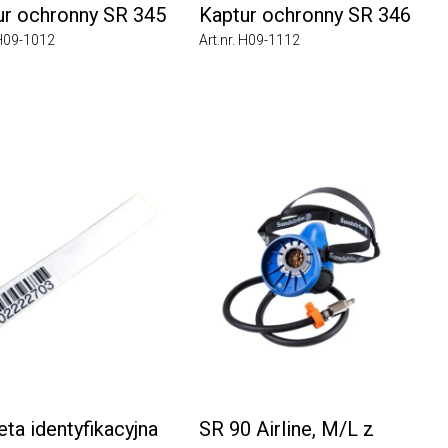
 ochronny SR 345
Kaptur ochronny SR 346
09-1012
Art.nr. H09-1112
a identyfikacyjna
SR 90 Airline, M/L z