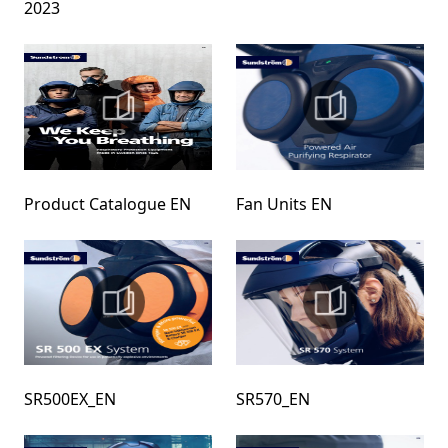
2023
Product Catalogue EN
Fan Units EN
SR500EX_EN
SR570_EN