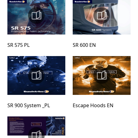
SR 575 PL
SR 600 EN
SR 900 System _PL
Escape Hoods EN