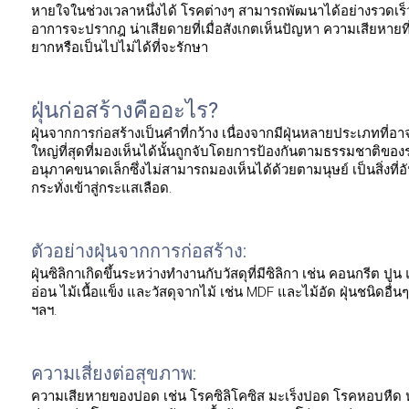
หายใจในช่วงเวลาหนึ่งได้ โรคต่างๆ สามารถพัฒนาได้อย่างรวดเร็ว 
อาการจะปรากฎ น่าเสียดายที่เมื่อสังเกตเห็นปัญหา ความเสียหายที่
ยากหรือเป็นไปไม่ได้ที่จะรักษา
ฝุ่นก่อสร้างคืออะไร?
ฝุ่นจากการก่อสร้างเป็นคำที่กว้าง เนื่องจากมีฝุ่นหลายประเภทที่
ใหญ่ที่สุดที่มองเห็นได้นั้นถูกจับโดยการป้องกันตามธรรมชาติขอ
อนุภาคขนาดเล็กซึ่งไม่สามารถมองเห็นได้ด้วยตามนุษย์ เป็นสิ่งที
กระทั่งเข้าสู่กระแสเลือด.
ตัวอย่างฝุ่นจากการก่อสร้าง:
ฝุ่นซิลิกาเกิดขึ้นระหว่างทำงานกับวัสดุที่มีซิลิกา เช่น คอนกรีต ปู
อ่อน ไม้เนื้อแข็ง และวัสดุจากไม้ เช่น MDF และไม้อัด ฝุ่นชนิดอื่
ฯลฯ.
ความเสี่ยงต่อสุขภาพ:
ความเสียหายของปอด เช่น โรคซิลิโคซิส มะเร็งปอด โรคหอบหืด หร