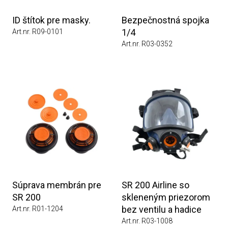
ID štítok pre masky.
Bezpečnostná spojka
1/4
Art.nr. R09-0101
Art.nr. R03-0352
Súprava membrán pre
SR 200 Airline so
SR 200
skleneným priezorom
bez ventilu a hadice
Art.nr. R01-1204
Art.nr. R03-1008