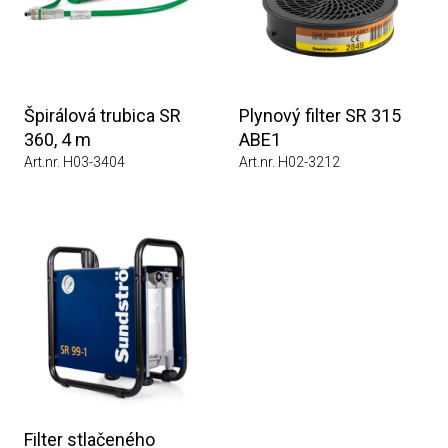
Špirálová trubica SR
Plynový filter SR 315
360, 4 m
ABE1
Art.nr. H03-3404
Art.nr. H02-3212
Filter stlačeného