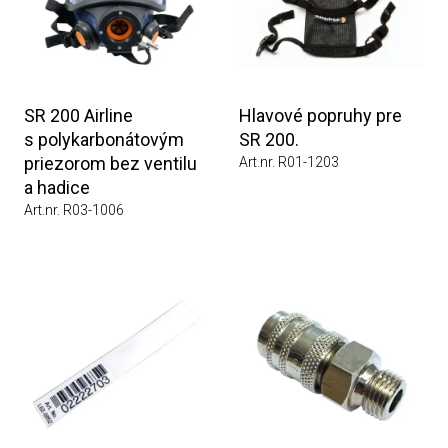
SR 200 Airline
Hlavové popruhy pre
s polykarbonátovým
SR 200.
priezorom bez ventilu
Art.nr. R01-1203
a hadice
Art.nr. R03-1006