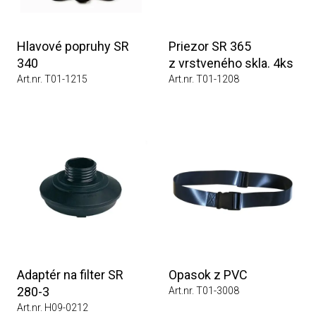
Hlavové popruhy SR
Priezor SR 365
340
z vrstveného skla. 4ks
Art.nr. T01-1215
Art.nr. T01-1208
Adaptér na filter SR
Opasok z PVC
280-3
Art.nr. T01-3008
Art.nr. H09-0212