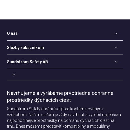
O nás
Služby zákazníkom
Sundström Safety AB
Navrhujeme a vyrábame prvotriedne ochranné
prostriedky dýchacích ciest
Sundström Safety chráni ľudí pred kontaminovaným
vzduchom. Naším cieľom je vždy navrhnúť a vyrobiť najlepšie a
najpohodlnejšie prostriedky na ochranu dýchacích ciest na
trhu. Dnes môžeme predstaviť kompatibilný a modulárny