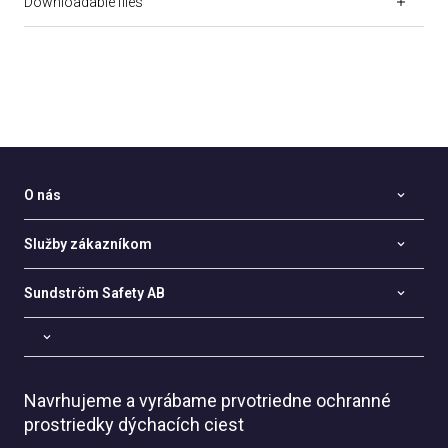
Downloadable files
O nás
Služby zákazníkom
Sundström Safety AB
Navrhujeme a vyrábame prvotriedne ochranné
prostriedky dýchacích ciest