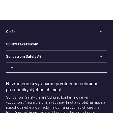
O nás
Služby zákazníkom
Sundström Safety AB
Navrhujeme a vyrábame prvotriedne ochranné
prostriedky dýchacích ciest
Sundström Safety chráni ľudí pred kontaminovaným
vzduchom. Naším cieľom je vždy navrhnúť a vyrobiť najlepšie a
najpohodlnejšie prostriedky na ochranu dýchacích ciest na
trhu. Dnes môžeme predstaviť kompatibilný a modulárny