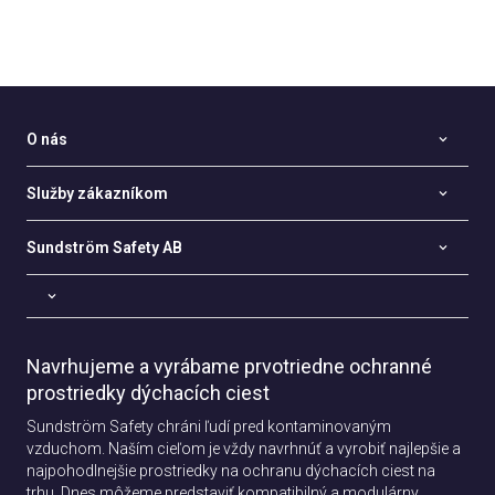
O nás
Služby zákazníkom
Sundström Safety AB
Navrhujeme a vyrábame prvotriedne ochranné
prostriedky dýchacích ciest
Sundström Safety chráni ľudí pred kontaminovaným
vzduchom. Naším cieľom je vždy navrhnúť a vyrobiť najlepšie a
najpohodlnejšie prostriedky na ochranu dýchacích ciest na
trhu. Dnes môžeme predstaviť kompatibilný a modulárny