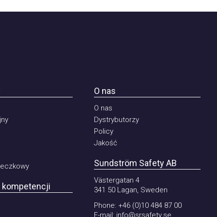
O nas
O nas
Dystrybutorzy
Policy
Jakość
Sundström Safety AB
czkowy
Västergatan 4
ompetencji
341 50 Lagan, Sweden
Phone:
+46 (0)10 484 87 00
E-mail:
info@srsafety.se