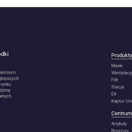
ki
Produkty
Maski
trzem.
Wentylacyjny
epszych
Filtr
ku.
Stacja
inę
EX
ych
Kaptur Ucie
Centrum k
Artykuły
Broszury