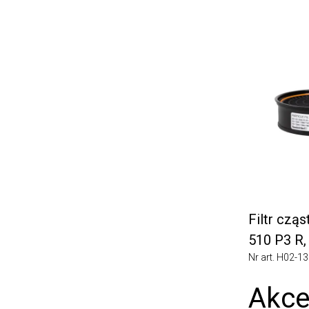
Filtr cząste
510 P3 R, 5
Nr art. H02-1362
Akces