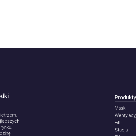
ki
Produkty
Maski
trzem.
Wentylacyjny
epszych
Filtr
ku.
Stacja
inę