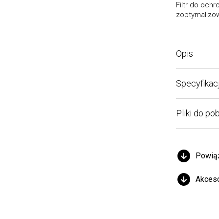
Filtr do ochron
zoptymalizowan
Opis
Specyfikacja 
Pliki do pobra
Powiązan
Akcesori