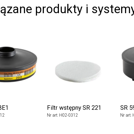
zane produkty i systemy
1
Filtr wstępny SR 221
SR 59
Nr art. H02-0312
Nr art. H0