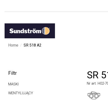
/
Home
SR 518 A2
SR 51
Filtr
Nr art. H02-701
MASKI
WENTYLUJĄCY