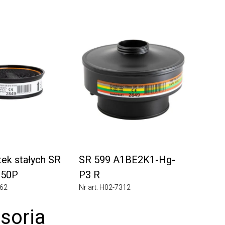
k stałych SR
SR 599 A1BE2K1-Hg-
0P
P3 R
Nr art. H02-7312
oria