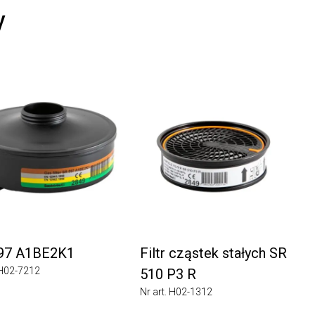
7 A1BE2K1
Filtr cząstek stałych SR
2-7212
510 P3 R
Nr art. H02-1312