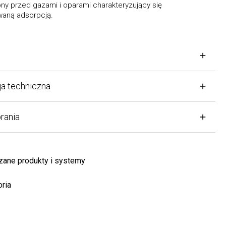
y przed gazami i oparami charakteryzujący się
ą adsorpcją.
techniczna
nia
e produkty i systemy
a