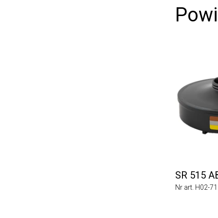
Powią
SR 515 ABE
Nr art. H02-7112