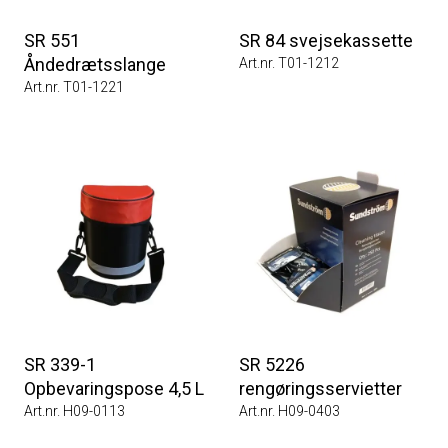
SR 551
SR 84 svejsekassette
Åndedrætsslange
Art.nr. T01-1212
Art.nr. T01-1221
SR 339-1
SR 5226
Opbevaringspose 4,5 L
rengøringsservietter
Art.nr. H09-0113
Art.nr. H09-0403