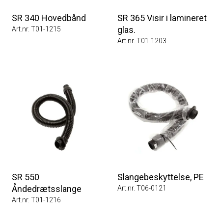
SR 340 Hovedbånd
SR 365 Visir i lamineret
glas.
Art.nr. T01-1215
Art.nr. T01-1203
SR 550
Slangebeskyttelse, PE
Åndedrætsslange
Art.nr. T06-0121
Art.nr. T01-1216