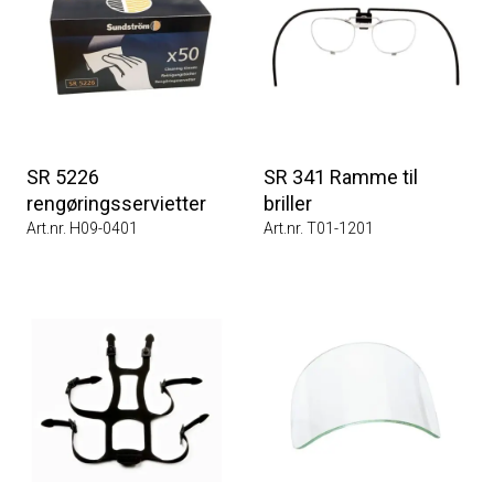
SR 5226
SR 341 Ramme til
rengøringsservietter
briller
Art.nr. H09-0401
Art.nr. T01-1201