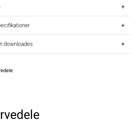
ifikationer
n downloades
ele
vedele