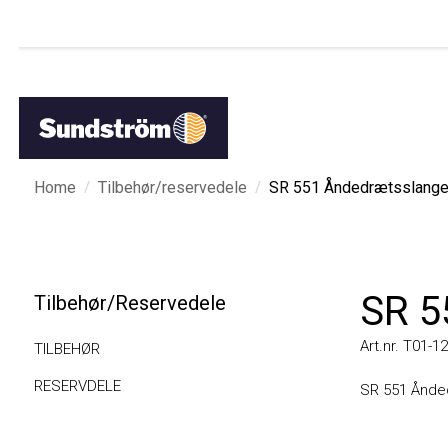
/
/
Home
Tilbehør/reservedele
SR 551 Åndedrætsslange
SR 55
Tilbehør/Reservedele
Art.nr. T01-1218
TILBEHØR
RESERVDELE
SR 551 Åndedr