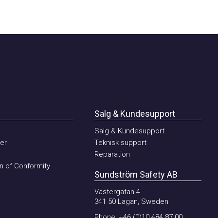
Salg & Kundesupport
Salg & Kundesupport
Teknisk support
Reparation
of Conformity
Sundström Safety AB
Västergatan 4
341 50 Lagan, Sweden
Phone:
+46 (0)10 484 87 00