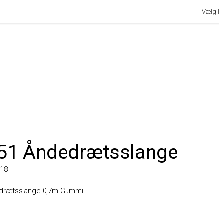
Vælg lan
1 Åndedrætsslange
ætsslange 0,7m Gummi