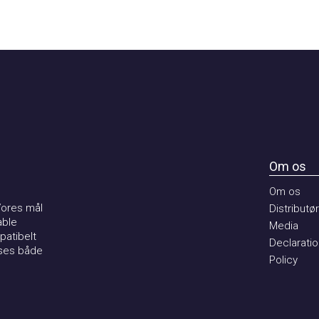
Om os
Om os
es mål
Distributører
e
Media
ibelt
Declaration 
s både
Policy