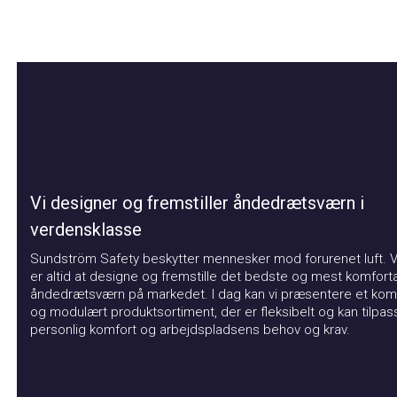
Vi designer og fremstiller åndedrætsværn i
verdensklasse
Sundström Safety beskytter mennesker mod forurenet luft. Vor
er altid at designe og fremstille det bedste og mest komfortabl
åndedrætsværn på markedet. I dag kan vi præsentere et kompat
og modulært produktsortiment, der er fleksibelt og kan tilpasse
personlig komfort og arbejdspladsens behov og krav.