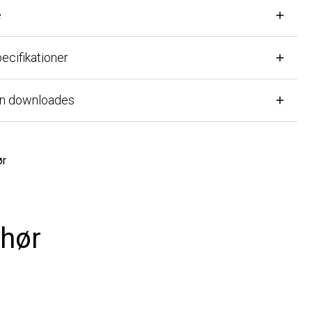
ikationer
downloades
ør