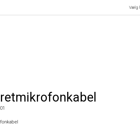
Vælg land
etmikrofonkabel
abel