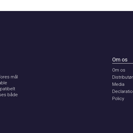
Om os
Om os
 mål
Distributører
Media
elt
Declaration of
både
Policy