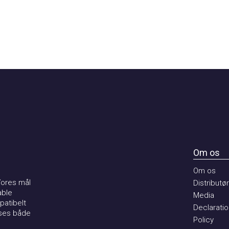
Om os
Om os
es mål
Distributører
e
Media
ibelt
Declaration 
s både
Policy