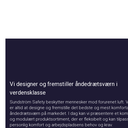
Vi designer og fremstiller åndedrætsværn i
verdensklasse
Sundström Safety beskytter mennesker mod forurenet luft. Vor
er altid at designe og fremstille det bedste og mest komfortabl
åndedrætsværn på markedet. I dag kan vi præsentere et kompat
og modulært produktsortiment, der er fleksibelt og kan tilpasse
personlig komfort og arbejdspladsens behov og krav.