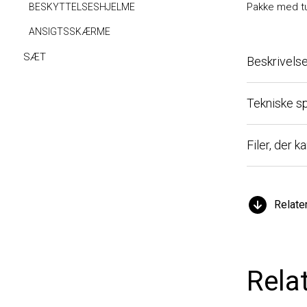
Pakke med turb
BESKYTTELSESHJELME
ANSIGTSSKÆRME
SÆT
Beskrivelse
Tekniske spec
Filer, der ka
Relatere
Relat