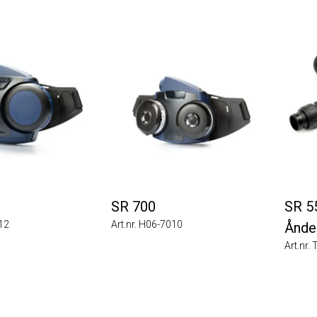
SR 700
SR 551
Art.nr. H06-7010
Åndedr
Art.nr. T0