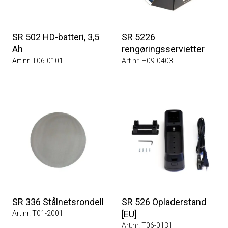
SR 502 HD-batteri, 3,5
SR 5226
Ah
rengøringsservietter
Art.nr. T06-0101
Art.nr. H09-0403
SR 336 Stålnetsrondell
SR 526 Opladerstand
[EU]
Art.nr. T01-2001
Art.nr. T06-0131