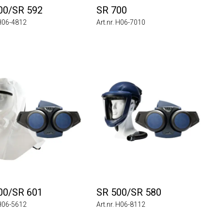
SR 592
SR 700
4812
Art.nr. H06-7010
SR 601
SR 500/SR 580
5612
Art.nr. H06-8112