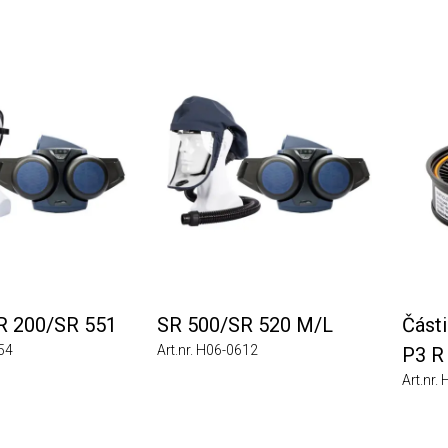
00/SR 551
SR 500/SR 520 M/L
Částicový
Art.nr. H06-0612
P3 R
Art.nr. H02-