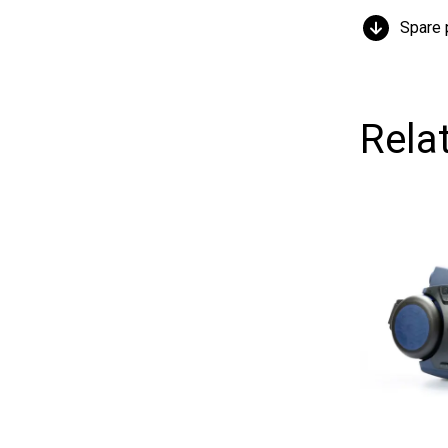
Spare part
Relate