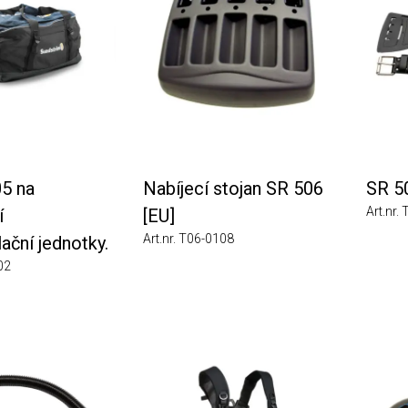
a
Nabíjecí stojan SR 506
SR 503 
Art.nr. T06-
[EU]
Art.nr. T06-0108
í jednotky.