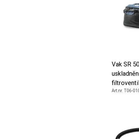
Vak SR 505 n
uskladnění
filtroventilačn
Art.nr. T06-0102