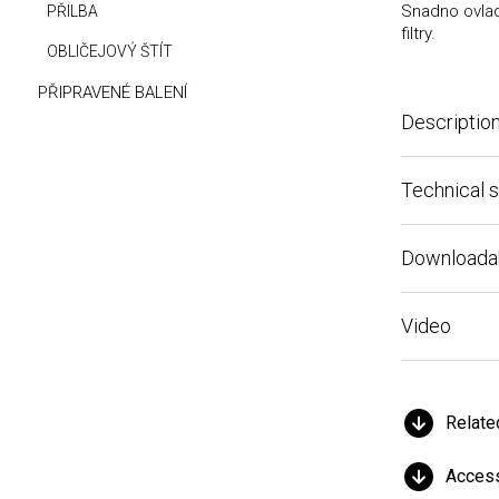
Snadno ovladateln
PŘILBA
filtry.
OBLIČEJOVÝ ŠTÍT
PŘIPRAVENÉ BALENÍ
Description
Technical speci
Downloadable f
Video
Related pr
Accessori