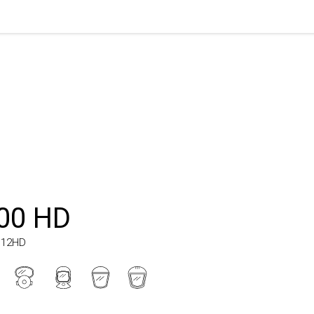
0 HD
D