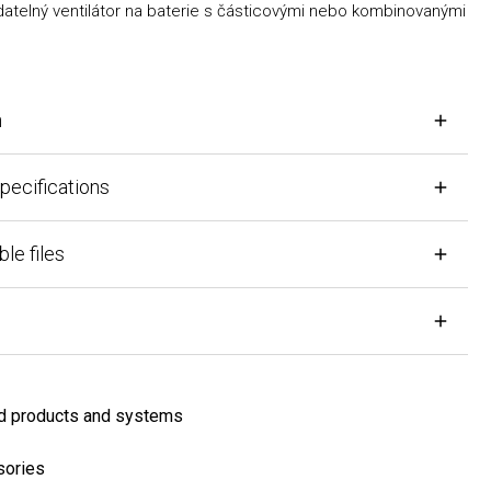
ý ventilátor na baterie s částicovými nebo kombinovanými
fications
iles
oducts and systems
es