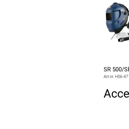
SR 500/SR 5
Art.nr. H06-4712
Access