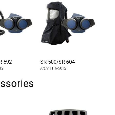
92
SR 500/SR 604
Art.nr. H16-5012
ories