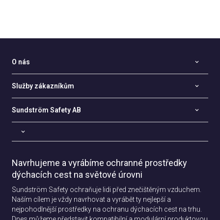
O nás
Služby zákazníkům
Sundström Safety AB
Navrhujeme a vyrábíme ochranné prostředky
dýchacích cest na světové úrovni
Sundström Safety ochraňuje lidi před znečištěným vzduchem.
Naším cílem je vždy navrhovat a vyrábět ty nejlepší a
nejpohodlnější prostředky na ochranu dýchacích cest na trhu.
Dnes můžeme představit kompatibilní a modulární produktovou