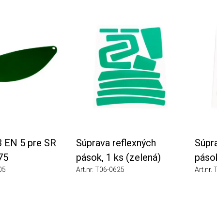
 5 pre SR
Súprava reflexných
Súprava 
pások, 1 ks (zelená)
pások, 50
Art.nr. T06-0625
Art.nr. T06-