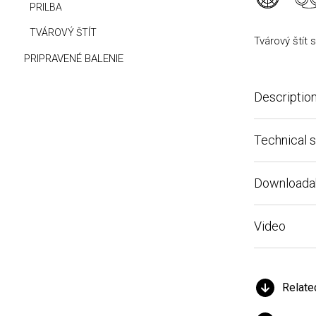
PRILBA
TVÁROVÝ ŠTÍT
Tvárový štít s ch
PRIPRAVENÉ BALENIE
Description
Technical speci
Downloadable f
Video
Related pr