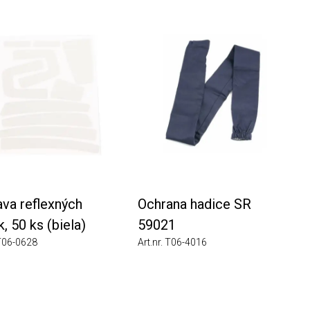
reflexných
Ochrana hadice SR
 ks (biela)
59021
0628
Art.nr. T06-4016