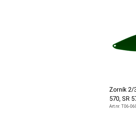
Zorník 2/3 EN
570, SR 575
Art.nr. T06-0605