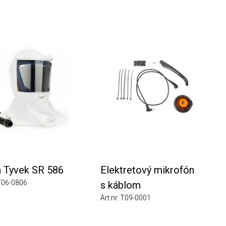
vek SR 586
Elektretový mikrofón
0806
s káblom
Art.nr. T09-0001