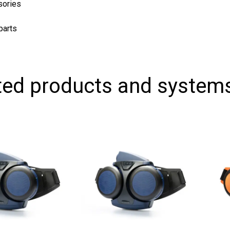
es
s
d products and systems