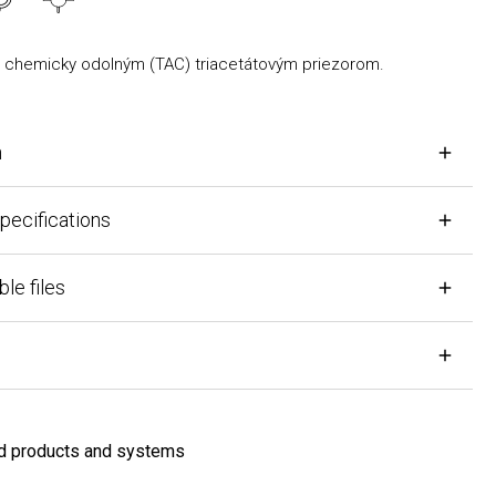
emicky odolným (TAC) triacetátovým priezorom.
fications
iles
oducts and systems