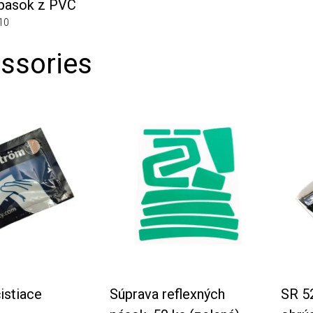
ok z PVC
ories
ace
Súprava reflexných
SR 5226 