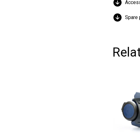
Accessori
Spare part
Relate