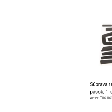
Súprava refle
pások, 1 ks (č
Art.nr. T06-0626