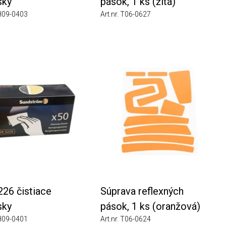
pások, 1 ks (žltá)
0403
Art.nr. T06-0627
čistiace
Súprava reflexných
pások, 1 ks (oranžová)
0401
Art.nr. T06-0624