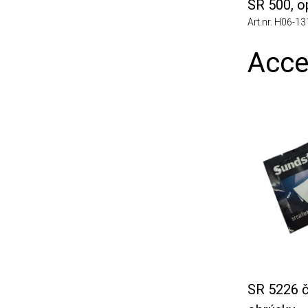
SR 500, opas
Art.nr. H06-1310
Access
SR 5226 čisti