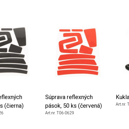
xných
Súprava reflexných
Kukla Ty
Art.nr. T06-
ierna)
pások, 50 ks (červená)
Art.nr. T06-0629