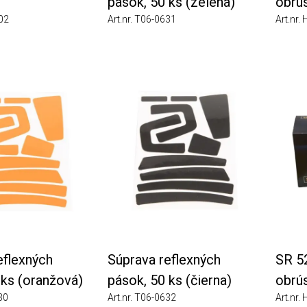
pások, 50 ks (zelená)
obrúsky
Art.nr. T06-0631
Art.nr. H09-
xných
Súprava reflexných
SR 5226 
(oranžová)
pások, 50 ks (čierna)
obrúsky
Art.nr. T06-0632
Art.nr. H09-