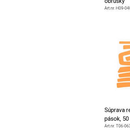
obrúsky
Art.nr. H09-0402
Súprava refle
pások, 50 ks 
Art.nr. T06-0630