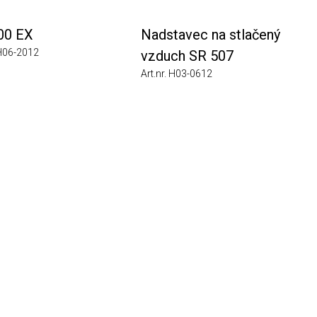
EX
Nadstavec na stlačený
2012
vzduch SR 507
Art.nr. H03-0612