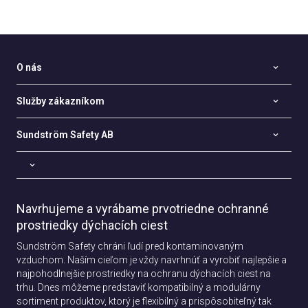
O nás
Služby zákazníkom
Sundström Safety AB
Navrhujeme a vyrábame prvotriedne ochranné
prostriedky dýchacích ciest
Sundström Safety chráni ľudí pred kontaminovaným
vzduchom. Naším cieľom je vždy navrhnúť a vyrobiť najlepšie a
najpohodlnejšie prostriedky na ochranu dýchacích ciest na
trhu. Dnes môžeme predstaviť kompatibilný a modulárny
sortiment produktov, ktorý je flexibilný a prispôsobiteľný tak