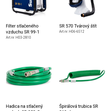
Filter stlačeného
SR 570 Tvárový štít
vzduchu SR 99-1
Art.nr. H06-6512
Art.nr. H03-2810
Hadica na stlačený
Špirálová trubica SR