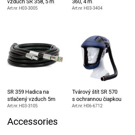
vzduch SR 358, 5 m
360, 4 m
Art.nr. H03-3005
Art.nr. H03-3404
SR 359 Hadica na
Tvárový štít SR 570
stlačený vzduch 5m
s ochrannou čiapkou
Art.nr. H03-3105
Art.nr. H06-6712
Accessories