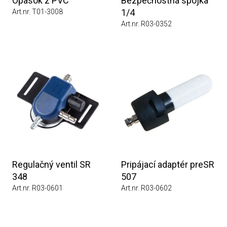
Opasok z PVC
Bezpečnostná spojka
1/4
Art.nr. T01-3008
Art.nr. R03-0352
Regulačný ventil SR
Pripájací adaptér preSR
348
507
Art.nr. R03-0601
Art.nr. R03-0602