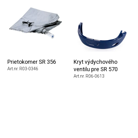
Prietokomer SR 356
Kryt výdychového
ventilu pre SR 570
Art.nr. R03-0346
Art.nr. R06-0613