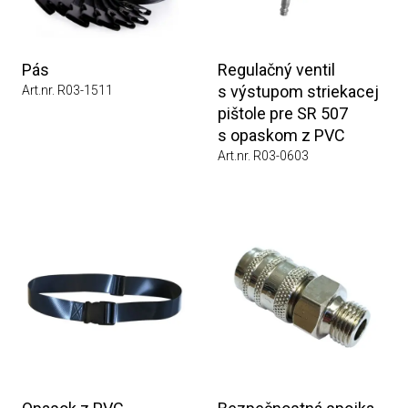
Pás
Regulačný ventil
s výstupom striekacej
Art.nr. R03-1511
pištole pre SR 507
s opaskom z PVC
Art.nr. R03-0603