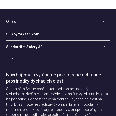
O nás
Služby zákazníkom
Sundström Safety AB
Navrhujeme a vyrábame prvotriedne ochranné
prostriedky dýchacích ciest
Sundström Safety chráni ľudí pred kontaminovaným
vzduchom. Naším cieľom je vždy navrhnúť a vyrobiť najlepšie a
najpohodlnejšie prostriedky na ochranu dýchacích ciest na
trhu. Dnes môžeme predstaviť kompatibilný a modulárny
sortiment produktov, ktorý je flexibilný a prispôsobiteľný tak
osobnému pohodliu, ako aj potrebám a požiadavkám