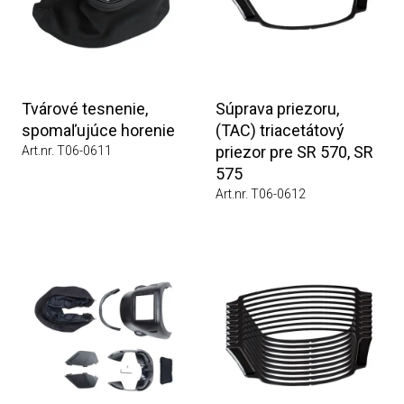
Tvárové tesnenie,
Súprava priezoru,
spomaľujúce horenie
(TAC) triacetátový
priezor pre SR 570, SR
Art.nr. T06-0611
575
Art.nr. T06-0612