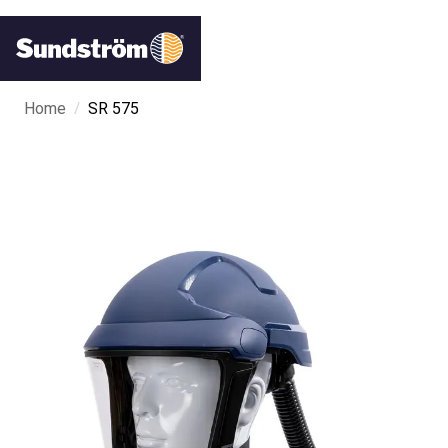
/
Home
SR 575