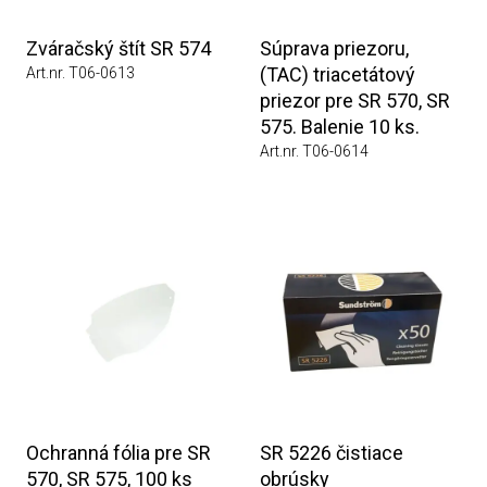
Zváračský štít SR 574
Súprava priezoru,
(TAC) triacetátový
Art.nr. T06-0613
priezor pre SR 570, SR
575. Balenie 10 ks.
Art.nr. T06-0614
Ochranná fólia pre SR
SR 5226 čistiace
570, SR 575, 100 ks
obrúsky