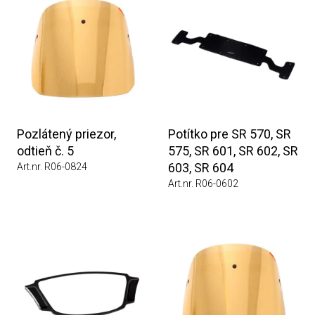
Pozlátený priezor,
Potítko pre SR 570, SR
odtieň č. 5
575, SR 601, SR 602, SR
603, SR 604
Art.nr. R06-0824
Art.nr. R06-0602