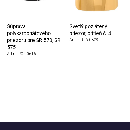
Súprava
Svetlý pozlátený
polykarbonátového
priezor, odtieň č. 4
priezoru pre SR 570, SR
Art.nr. R06-0829
575
Art.nr. R06-0616