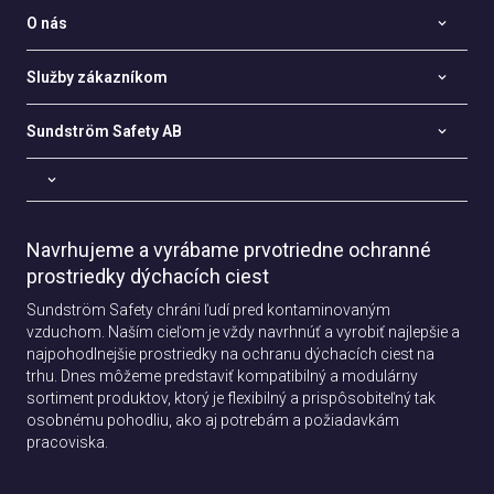
O nás
Služby zákazníkom
Sundström Safety AB
Navrhujeme a vyrábame prvotriedne ochranné
prostriedky dýchacích ciest
Sundström Safety chráni ľudí pred kontaminovaným
vzduchom. Naším cieľom je vždy navrhnúť a vyrobiť najlepšie a
najpohodlnejšie prostriedky na ochranu dýchacích ciest na
trhu. Dnes môžeme predstaviť kompatibilný a modulárny
sortiment produktov, ktorý je flexibilný a prispôsobiteľný tak
osobnému pohodliu, ako aj potrebám a požiadavkám
pracoviska.