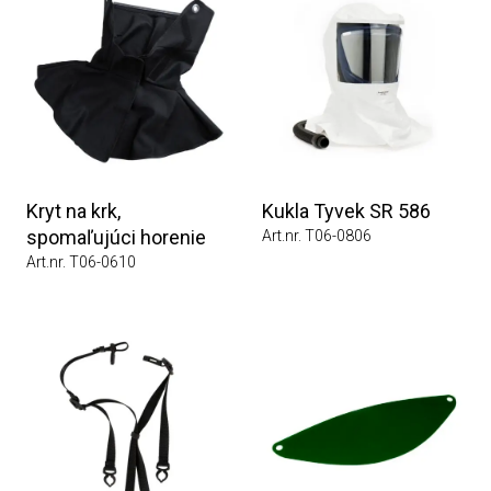
Kryt na krk,
Kukla Tyvek SR 586
spomaľujúci horenie
Art.nr. T06-0806
Art.nr. T06-0610