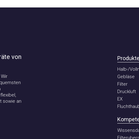
te von
Produkte
Halb-/Vollma
r
Gebläse
uemsten
Filter
Druckluft
ibel,
EX
sowie an
Fluchthaube
Kompetenz
Wissensdate
Filterubersic