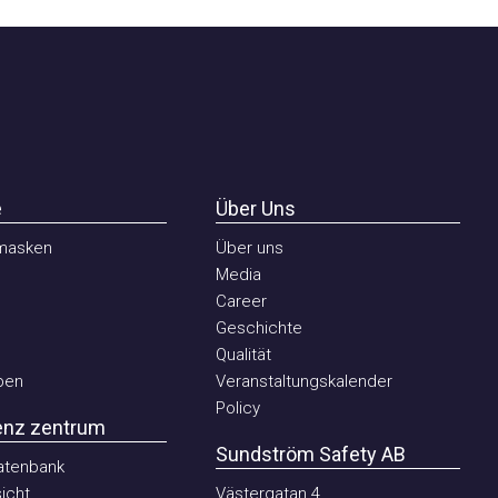
Über Uns
sken
Über uns
Media
Career
Geschichte
Qualität
n
Veranstaltungskalender
Policy
 zentrum
Sundström Safety AB
nbank
ht
Västergatan 4