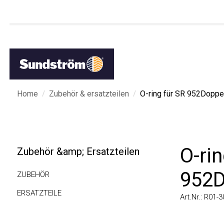
/
/
Home
Zubehör & ersatzteilen
O-ring für SR 952Doppels
O-ring
Zubehör &amp; Ersatzteilen
952Do
ZUBEHÖR
ERSATZTEILE
Art.Nr.: R01-300