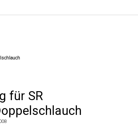
chlauch
 für SR
ppelschlauch
8