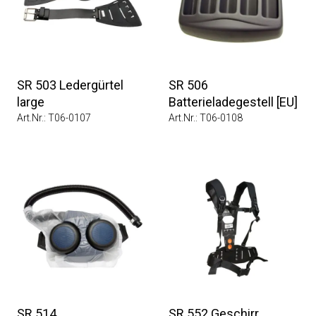
SR 503 Ledergürtel
SR 506
large
Batterieladegestell [EU]
Art.Nr.: T06-0107
Art.Nr.: T06-0108
SR 514
SR 552 Geschirr