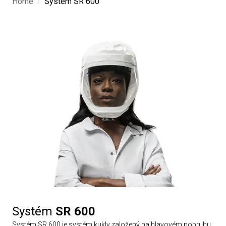
/
Home
Systém SR 600
Systém
SR 600
Systém SR 600 je systém kukly založený na hlavovém popruhu