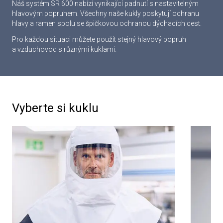
Náš systém SR 600 nabízí vynikající padnutí s nastavitelným
hlavovým popruhem. Všechny naše kukly poskytují ochranu
hlavy a ramen spolu se špičkovou ochranou dýchacích cest.
Pro každou situaci můžete použít stejný hlavový popruh
a vzduchovod s různými kuklami.
Vyberte si kuklu