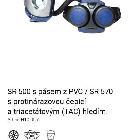
SR 500 s pásem z PVC / SR 570
s protinárazovou čepicí
a triacetátovým (TAC) hledím.
Art.nr. H10-0051