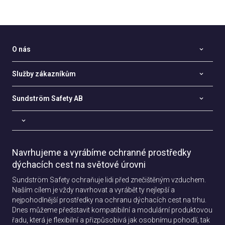
O nás
Služby zákazníkům
Sundström Safety AB
Navrhujeme a vyrábíme ochranné prostředky
dýchacích cest na světové úrovni
Sundström Safety ochraňuje lidi před znečištěným vzduchem.
Naším cílem je vždy navrhovat a vyrábět ty nejlepší a
nejpohodlnější prostředky na ochranu dýchacích cest na trhu.
Dnes můžeme představit kompatibilní a modulární produktovou
řadu, která je flexibilní a přizpůsobivá jak osobnímu pohodlí, tak