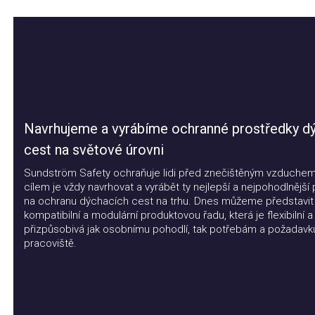
Navrhujeme a vyrábíme ochranné prostředky dýc
cest na světové úrovni
Sundström Safety ochraňuje lidi před znečištěným vzduchem. 
cílem je vždy navrhovat a vyrábět ty nejlepší a nejpohodlnější pr
na ochranu dýchacích cest na trhu. Dnes můžeme představit
kompatibilní a modulární produktovou řadu, která je flexibilní a
přizpůsobivá jak osobnímu pohodlí, tak potřebám a požadavkům
pracoviště.