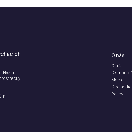
hacích
O nás
O nás
Naším
Distributoři
ostředky
Media
Declaration 
Policy