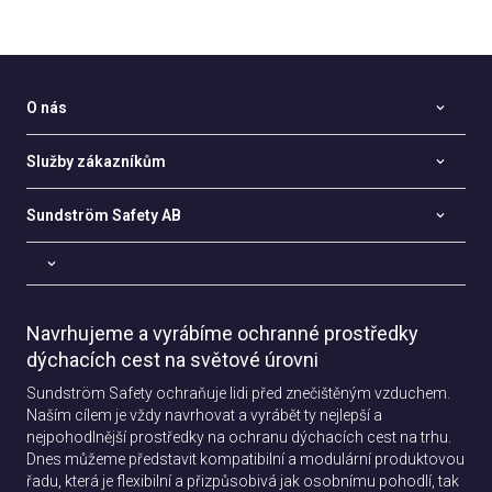
O nás
Služby zákazníkům
Sundström Safety AB
Navrhujeme a vyrábíme ochranné prostředky
dýchacích cest na světové úrovni
Sundström Safety ochraňuje lidi před znečištěným vzduchem.
Naším cílem je vždy navrhovat a vyrábět ty nejlepší a
nejpohodlnější prostředky na ochranu dýchacích cest na trhu.
Dnes můžeme představit kompatibilní a modulární produktovou
řadu, která je flexibilní a přizpůsobivá jak osobnímu pohodlí, tak