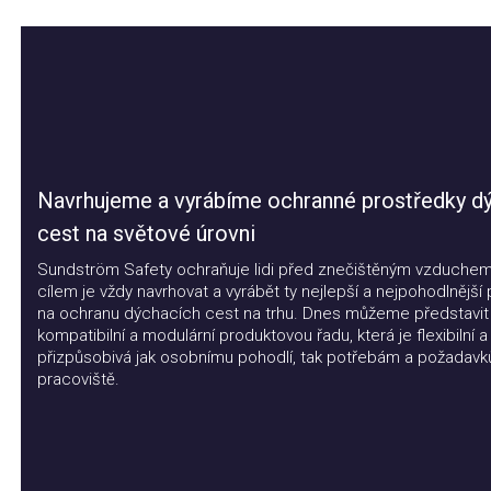
Navrhujeme a vyrábíme ochranné prostředky dýc
cest na světové úrovni
Sundström Safety ochraňuje lidi před znečištěným vzduchem. 
cílem je vždy navrhovat a vyrábět ty nejlepší a nejpohodlnější pr
na ochranu dýchacích cest na trhu. Dnes můžeme představit
kompatibilní a modulární produktovou řadu, která je flexibilní a
přizpůsobivá jak osobnímu pohodlí, tak potřebám a požadavkům
pracoviště.