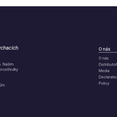
hacích
O nás
O nás
Naším
Distributoři
ostředky
Media
Declaration 
Policy