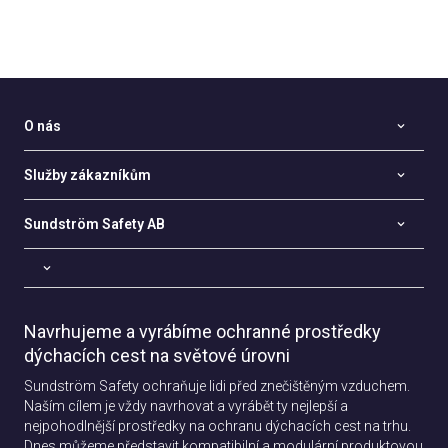
O nás
Služby zákazníkům
Sundström Safety AB
Navrhujeme a vyrábíme ochranné prostředky
dýchacích cest na světové úrovni
Sundström Safety ochraňuje lidi před znečištěným vzduchem.
Naším cílem je vždy navrhovat a vyrábět ty nejlepší a
nejpohodlnější prostředky na ochranu dýchacích cest na trhu.
Dnes můžeme představit kompatibilní a modulární produktovou