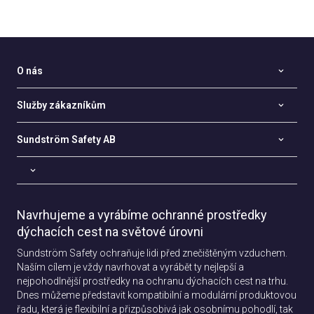
O nás
Služby zákazníkům
Sundström Safety AB
Navrhujeme a vyrábíme ochranné prostředky
dýchacích cest na světové úrovni
Sundström Safety ochraňuje lidi před znečištěným vzduchem.
Naším cílem je vždy navrhovat a vyrábět ty nejlepší a
nejpohodlnější prostředky na ochranu dýchacích cest na trhu.
Dnes můžeme představit kompatibilní a modulární produktovou
řadu, která je flexibilní a přizpůsobivá jak osobnímu pohodlí, tak